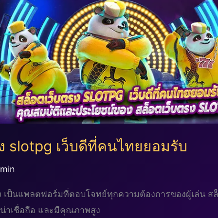
ง slotpg เว็บดีที่คนไทยยอมรับ
min
ง เป็นแพลตฟอร์มที่ตอบโจทย์ทุกความต้องการของผู้เล่น ส
น่าเชื่อถือ และมีคุณภาพสูง