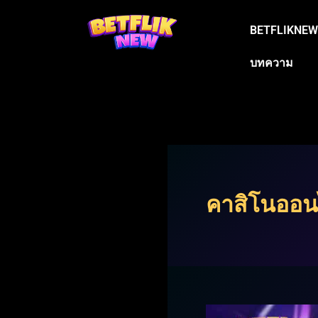
Skip
BETFLIKNE
to
content
บทความ
คาสิโนออน
Betflikslot