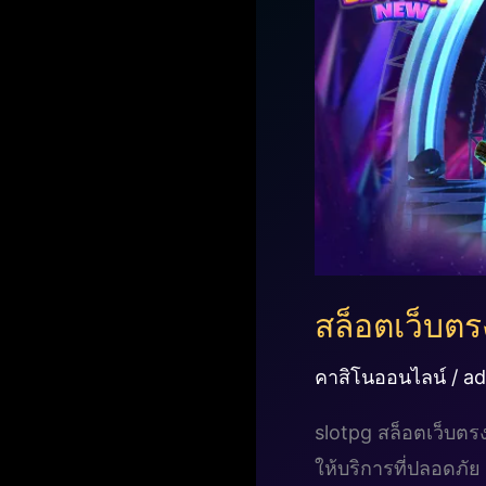
เว็บ
ตรง
slotpg
เว็บ
ดี
ที่
คน
ไทย
ยอมรับ
สล็อตเว็บตร
คาสิโนออนไลน์
/
ad
slotpg สล็อตเว็บตร
ให้บริการที่ปลอดภัย 