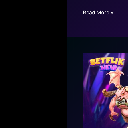
Read More »
xo666
มี
ครบ
ทุก
ค่าย
เกม
สล็อต
เว็บ