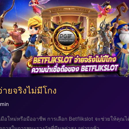
จ่ายจริงไม่มีโกง
min
ล่นมือใหม่หรือมืออาชีพ การเลือก Betflikslot จะช่วยให้คุ
อกาสในการชนะรางวัลที่มีมูลค่าสูง อย่ารอช้า