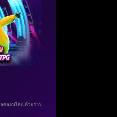
ล็อตออนไลน์ ด้วยการ