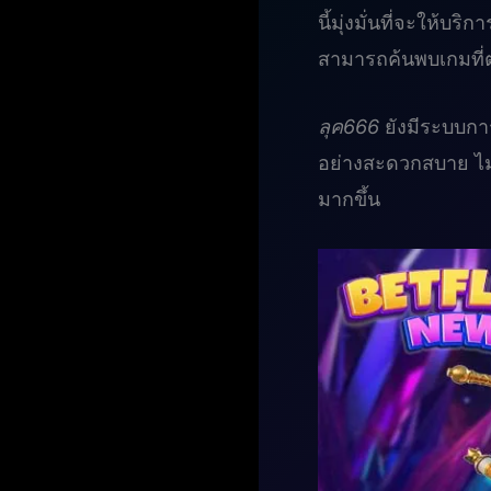
นี้มุ่งมั่นที่จะให้บริก
สามารถค้นพบเกมที
ลุค666
ยังมีระบบกา
อย่างสะดวกสบาย ไม่เพ
มากขึ้น