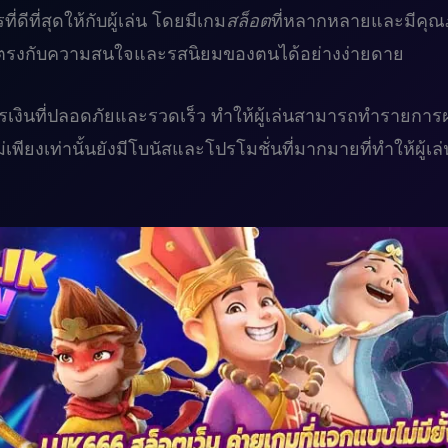
ารที่ดีที่สุดให้กับผู้เล่น โดยมีเกม
สล็อต
ที่หลากหลายและมีคุณภ
่ตรงกับความสนใจและรสนิยมของตนได้อย่างง่ายดาย
รเงินที่ปลอดภัยและรวดเร็ว ทำให้ผู้เล่นสามารถทำรายกา
ียงเท่านั้นยังมีโบนัสและโปรโมชั่นที่มากมายที่ทำให้ผู้เล่นไ