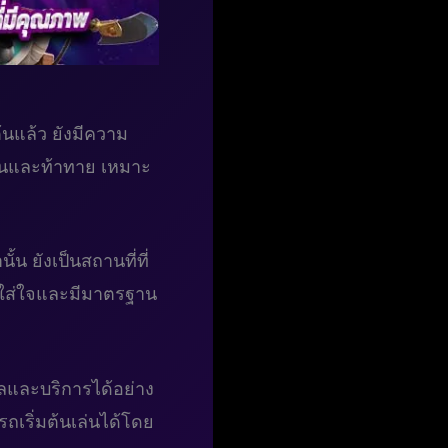
เต้นแล้ว ยังมีความ
นานและท้าทาย เหมาะ
ั้น ยังเป็นสถานที่ที่
ี่ใส่ใจและมีมาตรฐาน
ูลและบริการได้อย่าง
ถเริ่มต้นเล่นได้โดย