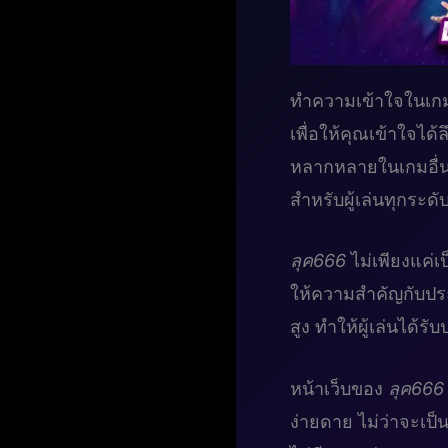
ทำความเข้าใจในเกม
เพื่อให้คุณเข้าใจได้ลึก
หลากหลายในเกมอื่น
สำหรับผู้เล่นทุกระดั
ลุค666
ไม่เพียงแค่เ
ให้ความสำคัญกับประ
สูง ทำให้ผู้เล่นได้
หน้าเว็บของ
ลุค666
ง่ายดาย ไม่ว่าจะเป