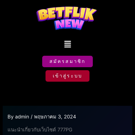
Skip
to
content
Menu
สมัครสมาชิก
เข้าสู่ระบบ
By
admin
/
พฤษภาคม 3, 2024
แนะนำเกี่ยวกับเว็บไซต์ 777PG