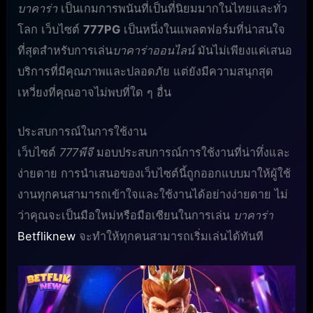
บาคาร่า
เป็นเกมการพนันที่เป็นที่นิยมมากในไทยและทั่ว
โลก เว็บไซต์
777PG
เป็นหนึ่งในแพลตฟอร์มที่น่าสนใจ
ที่สุดสำหรับการเล่น
บาคาร่าออนไลน์
มันไม่เพียงแค่เสนอ
บริการที่มีคุณภาพและปลอดภัย แต่ยังมีความสนุกสุด
เหวี่ยงที่คุณอาจไม่พบที่ใด ๆ อื่น
ประสบการณ์ในการใช้งาน
เว็บไซต์
777พีจี
มอบประสบการณ์การใช้งานที่น่าทึ่งและ
ง่ายดาย การนำเสนอของเว็บไซต์นี้ถูกออกแบบมาให้ผู้ใช้
งานทุกคนสามารถเข้าใจและใช้งานได้อย่างง่ายดาย ไม่
ว่าคุณจะเป็นมือใหม่หรือมือเซียนในการเล่น
บาคาร่า
Betfliknew
จะทำให้ทุกคนสามารถเริ่มเล่นได้ทันที