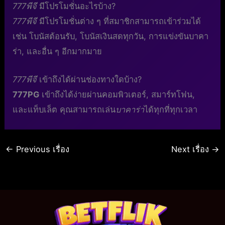
777พีจี
มีโปรโมชั่นอะไรบ้าง?
777พีจี
มีโปรโมชั่นต่าง ๆ ที่สมาชิกสามารถเข้าร่วมได้
เช่น โบนัสต้อนรับ, โบนัสเงินสดทุกวัน, การแข่งขันบาคา
ร่า, และอื่น ๆ อีกมากมาย
777พีจี
เข้าถึงได้ผ่านช่องทางใดบ้าง?
777PG
เข้าถึงได้ง่ายผ่านคอมพิวเตอร์, สมาร์ทโฟน,
และแท็บเล็ต คุณสามารถเล่น
บาคาร่า
ได้ทุกที่ทุกเวลา
←
Previous เรื่อง
Next เรื่อง
→