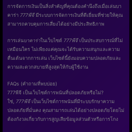
การจัดการเงินเป็นสิ่งสำคัญที่คุณต้องคำนึงถึงเมื่อเล่นบา
คาร่า
777พีจี
มีระบบการจัดการเงินที่ดีเยี่ยมที่ช่วยให้คุณ
สามารถควบคุมการเสี่ยงได้อย่างมีประสิทธิภาพ
การเล่น
บาคาร่า
ในเว็บไซต์
777พีจี
เป็นประสบการณ์ที่ไม่
เหมือนใคร ไม่เพียงแค่คุณจะได้รับความสนุกและความ
ตื่นเต้นจากการเล่น เว็บไซต์นี้ยังมอบความปลอดภัยและ
ความสะดวกสบายที่สูงสุดให้กับผู้ใช้งาน
FAQs (คำถามที่พบบ่อย)
777พีจี เป็นเว็บไซต์การพนันที่ปลอดภัยหรือไม่?
ใช่,
777พีจี
เป็นเว็บไซต์การพนันที่มีระบบรักษาความ
ปลอดภัยที่มั่นคง คุณสามารถเล่นได้อย่างปลอดภัยโดยไม่
ต้องกังวลเกี่ยวกับการสูญเสียข้อมูลส่วนตัวหรือการโกง