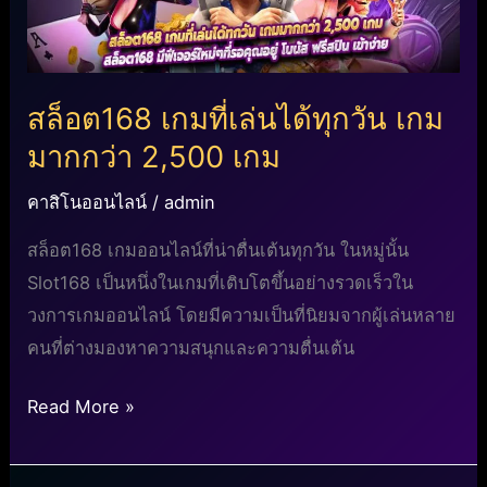
เล่น
ได้
ทุก
สล็อต168 เกมที่เล่นได้ทุกวัน เกม
วัน
มากกว่า 2,500 เกม
เกม
มากกว่า
คาสิโนออนไลน์
/
admin
2,500
สล็อต168 เกมออนไลน์ที่น่าตื่นเต้นทุกวัน ในหมู่นั้น
เกม
Slot168 เป็นหนึ่งในเกมที่เติบโตขึ้นอย่างรวดเร็วใน
วงการเกมออนไลน์ โดยมีความเป็นที่นิยมจากผู้เล่นหลาย
คนที่ต่างมองหาความสนุกและความตื่นเต้น
Read More »