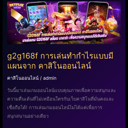
g2g168f
การ
เล่น
ทำ
กำไร
แบบ
g2g168f การเล่นทำกำไรแบบมี
มี
แผนจาก คาสิโนออนไลน์
แผน
จาก
คาสิโนออนไลน์
/
admin
คา
วันนี้มาเล่นเกมออนไลน์แบบคุณภาพเพื่อความสนุกและ
สิ
ความตื่นเต้นที่ไม่เหมือนใครกับเว็บคาสิโนที่มั่นคงและ
โน
เชื่อถือได้! การเล่นเกมออนไลน์ไม่ได้แค่เพื่อการ
ออนไลน์
สนุกสนานอย่างเดียว