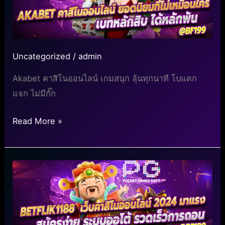
สิ
โน
ออนไลน์
ยอด
Uncategorized
/
admin
นิยม
ที่
Akabet คาสิโนออนไลน์ เกมสนุก ลุ้นทุกนาที โบแตก
ไม่
แจก ไม่มีกั๊ก
เหมือน
Read More »
ใคร
Betflik1188
เว็บ
คา
สิ