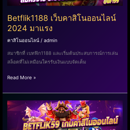
โน
ออนไลน์
Betflik1188 เว็บคาสิโนออนไลน์
2024
2024 มาแรง
มา
แรง
คาสิโนออนไลน์
/
admin
สมาชิกที่ เบทฟิก1188 และเริ่มต้นประสบการณ์การเล่น
สล็อตที่ไม่เหมือนใครรับเงินแบบจัดเต็ม
Read More »
Betflik59
เกม
คา