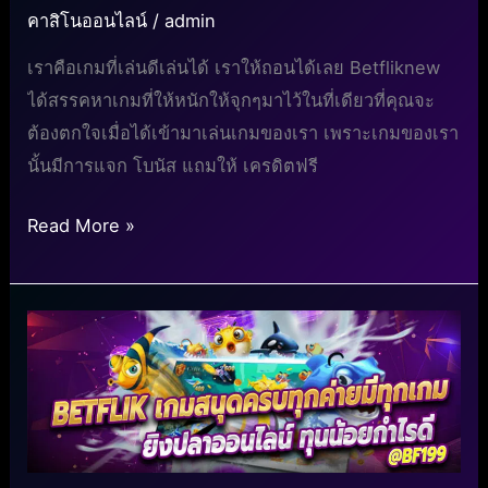
คาสิโนออนไลน์
/
admin
ความ
สนุก
เราคือเกมที่เล่นดีเล่นได้ เราให้ถอนได้เลย Betfliknew
และ
ได้สรรคหาเกมที่ให้หนักให้จุกๆมาไว้ในที่เดียวที่คุณจะ
สล็อต
ต้องตกใจเมื่อได้เข้ามาเล่นเกมของเรา เพราะเกมของเรา
ออนไลน์
นั้นมีการแจก โบนัส แถมให้ เครดิตฟรี
Read More »
Betflik
เกม
สนุก
ครบ
ทุก