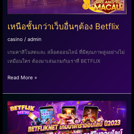
ต้อง
Betflix
เหนือชั้นกว่าเว็บอื่นๆต้อง Betflix
casino
/
admin
เกมคาสิโนสดและ สล็อตออนไลน์ ที่มีคุณภาพสูงอย่างไม่
เหมือนใคร ต้องมาเล่นเกมกับเราที่ BETFLIX
Read More »
Betfliknet
เกม
บา
คา