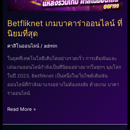
ร่า
ออนไลน์
Betfliknet เกมบาคาร่าออนไลน์ ที่
ที่
นิยมที่สุด
นิยม
ที่สุด
คาสิโนออนไลน์
/
admin
ในยุคที่เทคโนโลยีเติบโตอย่างรวดเร็ว การเดิมพันและ
เล่นเกมออนไลน์กำลังเป็นที่นิยมอย่างมากในทุกๆ มุมโลก
ในปี 2023, Betfliknet เป็นหนึ่งในเว็บไซต์เดิมพัน
ออนไลน์ที่กำลังมาแรงอย่างไม่ต้องสงสัย ด้วยเกม บาคา
ร่าออนไลน์
Read More »