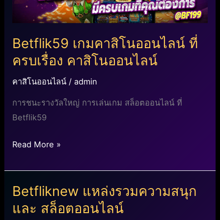
สิ
โน
ออนไลน์
Betflik59 เกมคาสิโนออนไลน์ ที่
ที่
ครบเรื่อง คาสิโนออนไลน์
ครบ
เรื่อง
คาสิโนออนไลน์
/
admin
คา
การชนะรางวัลใหญ่ การเล่นเกม สล็อตออนไลน์ ที่
สิ
Betflik59
โน
ออนไลน์
Read More »
Betfliknew แหล่งรวมความสนุก
Betfliknew
แหล่ง
และ สล็อตออนไลน์
รวม