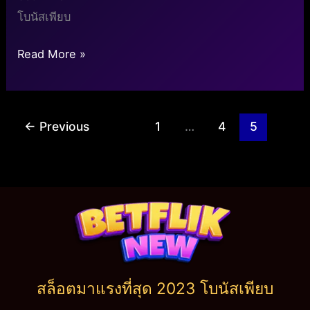
โบนัสเพียบ
Read More »
←
Previous
1
…
4
5
สล็อตมาแรงที่สุด 2023 โบนัสเพียบ