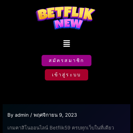
Skip
to
content
Menu
สมัครสมาชิก
เข้าสู่ระบบ
By
admin
/
พฤศจิกายน 9, 2023
เกมคาสิโนออนไลน์ Betflik59 ครบทุกเว็บในที่เดียว