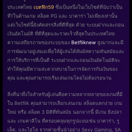
ประเทศไทย
เบทฟิก59
ซึ่งเป็นหนึ่งในเว็บไซต์ที่นับว่าเป็น
ที่1ในด้านเกม สล็อต PG และ บาคาร่า ไม่เพียงเท่านั้น
แต่เว็บไซต์นี้ยังคัดสรรสิ่งที่ดีที่สุด ด้วย ระบบฝากและถอน
เงินอัตโนมัติ ที่ดีที่สุดและรวดเร็วที่สุดในประเทศไทย
ความเสถียรภาพของระบบของ
Betfliknew
สูงมากและมี
การพัฒนาอยู่เสมอเพื่อให้ผู้เล่นได้สัมผัสความทันสมัยและ
การให้บริการที่เป็นดี ระบบฝากและถอนเงินอัตโนมัติจะ
ทำให้คุณมีความสะดวกสบายในการจัดการกับเงินของ
คุณ และคุณสามารถเริ่มเล่นเกมโดยไม่ต้องรอนาน
สิ่งที่น่าทึ่งใจสำหรับผู้เล่นคือความหลากหลายของเกมที่มี
ใน Betflik คุณสามารถเลือกเล่นเกม สล็อตแตกง่าย เกม
ใหม่ หรือ สล็อต 3 มิติที่ทันสมัย นอกจากนี้ มีเกม ยิงปลา
และ เกมคาสิโน ที่ครอบคลุมทุกรูปแบบเช่น บาคาร่า, รู
เล็ต, และไฮโล จากค่ายชั้นนำอย่าง Sexy Gaming, SA