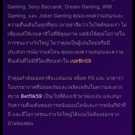
Gaming, Sexy Baccarat, Dream Gaming, WM
Gaming, และ Joker Gaming คุณจะพบความสนุกและ
ความตื่นเต้นในทุกที่ทุกเวลาอย่าลืมว่าเว็บไซต์ของเรา ไม่
เพียงแค่ให้เกมคาสิโนที่มีคุณภาพ แต่ยังให้คุณโอกาสใน
การชนะรางวัลใหญ่ ไมว่าคุณเป็นผู้เล่นใหม่หรือมี
ประสบการณ์มากแค่ไหน คุณจะพบความสนุกและความ
ตื่นเต้นที่ไม่มีที่ใดเทียบเท่าใน
เบทฟิก59
ถ้าคุณกำลังมองหาที่จะเล่นเกม สล็อต PG และ บาคาร่า
ในบรรยากาศที่ปลอดภัยและเพลิดเพลินในความสะดวก
สบาย
Betflik59
เป็นเว็บที่ต้องเข้ามาลองเล่น และสนุก
กับความตื่นเต้นของการพนันออนไลน์และการพนันกีฬาที่
นี่ และมีโอกาสชนะรางวัลใหญ่ได้แบบไม่ต้องออกจาก
บ้านของคุณ