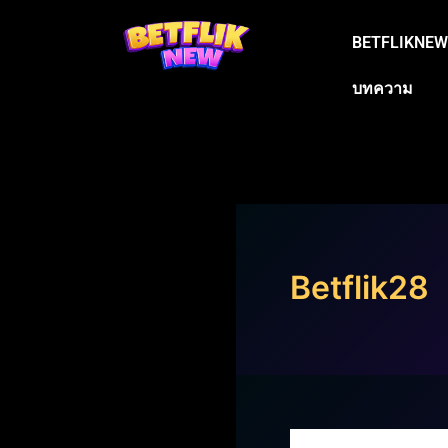
Skip
BETFLIKNE
to
content
บทความ
Betflik28
Betflik28