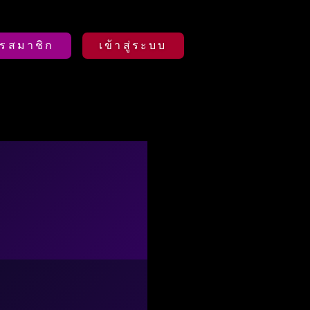
ครสมาชิก
เข้าสู่ระบบ