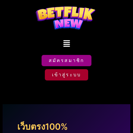
Skip
to
content
Menu
สมัครสมาชิก
เข้าสู่ระบบ
เว็บตรง100%