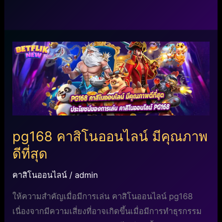
pg168
คา
สิ
โน
ออนไลน์
มี
pg168 คาสิโนออนไลน์ มีคุณภาพ
คุณภาพ
ดีที่สุด
ดี
ที่สุด
คาสิโนออนไลน์
/
admin
ให้ความสำคัญเมื่อมีการเล่น คาสิโนออนไลน์ pg168
เนื่องจากมีความเสี่ยงที่อาจเกิดขึ้นเมื่อมีการทำธุรกรรม