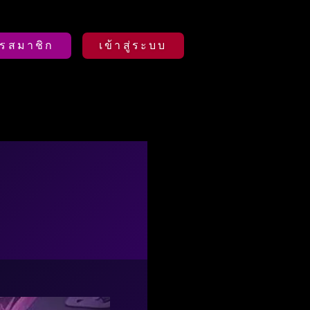
ครสมาชิก
เข้าสู่ระบบ