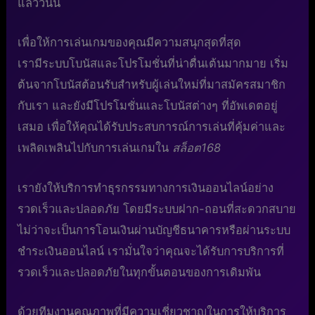
แล้ววันนี้
เพื่อให้การเล่นเกมของคุณมีความสนุกสุดที่สุด
เรามีระบบโบนัสและโปรโมชั่นที่น่าตื่นเต้นมากมาย เริ่ม
ต้นจากโบนัสต้อนรับสำหรับผู้เล่นใหม่ที่มาสมัครสมาชิก
กับเรา และยังมีโปรโมชั่นและโบนัสต่างๆ ที่อัพเดตอยู่
เสมอ เพื่อให้คุณได้รับประสบการณ์การเล่นที่คุ้มค่าและ
เพลิดเพลินไปกับการเล่นเกมใน
สล็อต168
เรายังให้บริการทำธุรกรรมทางการเงินออนไลน์อย่าง
รวดเร็วและปลอดภัย โดยมีระบบฝาก-ถอนที่สะดวกสบาย
ไม่ว่าจะเป็นการโอนเงินผ่านบัญชีธนาคารหรือผ่านระบบ
ชำระเงินออนไลน์ เรามั่นใจว่าคุณจะได้รับการบริการที่
รวดเร็วและปลอดภัยในทุกขั้นตอนของการเดิมพัน
ด้วยทีมงานคุณภาพที่มีความเชี่ยวชาญในการให้บริการ