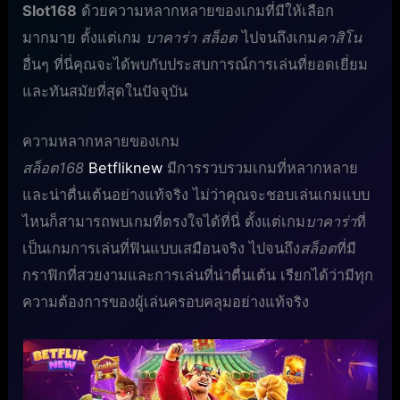
Slot168
ด้วยความหลากหลายของเกมที่มีให้เลือก
มากมาย ตั้งแต่เกม
บาคาร่า
สล็อต
ไปจนถึงเกม
คาสิโน
อื่นๆ ที่นี่คุณจะได้พบกับประสบการณ์การเล่นที่ยอดเยี่ยม
และทันสมัยที่สุดในปัจจุบัน
ความหลากหลายของเกม
สล็อต168
Betfliknew
มีการรวบรวมเกมที่หลากหลาย
และน่าตื่นเต้นอย่างแท้จริง ไม่ว่าคุณจะชอบเล่นเกมแบบ
ไหนก็สามารถพบเกมที่ตรงใจได้ที่นี่ ตั้งแต่เกม
บาคาร่า
ที่
เป็นเกมการเล่นที่ฟินแบบเสมือนจริง ไปจนถึง
สล็อต
ที่มี
กราฟิกที่สวยงามและการเล่นที่น่าตื่นเต้น เรียกได้ว่ามีทุก
ความต้องการของผู้เล่นครอบคลุมอย่างแท้จริง