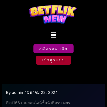
Skip
to
content
Menu
สมัครสมาชิก
เข้าสู่ระบบ
By
admin
/
มีนาคม 22, 2024
Slot168 เกมออนไลน์ชั้นนำที่ครบวงจร