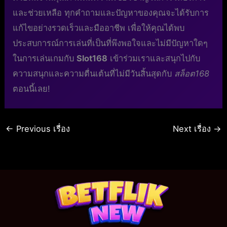
และช่วยเหลือ ทุกคำถามและปัญหาของคุณจะได้รับการ
แก้ไขอย่างรวดเร็วและมืออาชีพ เพื่อให้คุณได้พบ
ประสบการณ์การเล่นที่เป็นที่พึงพอใจและไม่มีปัญหาใดๆ
ในการเล่นเกมกับ
Slot168
เข้าร่วมเราและสนุกไปกับ
ความสนุกและความตื่นเต้นที่ไม่มีวันสิ้นสุดกับ
สล็อต168
ตอนนี้เลย!
←
Previous เรื่อง
Next เรื่อง
→