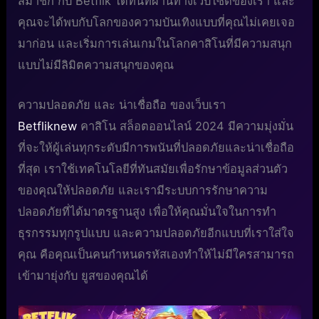
สมาชิก กับ Betflik ได้ทันทีผ่านทางเว็บไซต์ของเรา และ
คุณจะได้พบกับโลกของความบันเทิงแบบที่คุณไม่เคยเจอ
มาก่อน และเริ่มการเล่นเกมในโลกคาสิโนที่มีความสนุก
แบบไม่มีลิมิตความสนุกของคุณ
ความปลอดภัย และ น่าเชื่อถือ ของเว็บเรา
Betfliknew
คาสิโน สล็อตออนไลน์ 2024 มีความมุ่งมั่น
ที่จะให้ผู้เล่นทุกระดับมีการพนันที่ปลอดภัยและน่าเชื่อถือ
ที่สุด เราใช้เทคโนโลยีที่ทันสมัยเพื่อรักษาข้อมูลส่วนตัว
ของคุณให้ปลอดภัย และเรามีระบบการรักษาความ
ปลอดภัยที่ได้มาตรฐานสูง เพื่อให้คุณมั่นใจในการทำ
ธุรกรรมทุกรูปแบบ และความปลอดภัยอีกแบบที่เราใส่ใจ
คุณ คือคุณเป็นคนกำหนดรหัสเองทำให้ไม่มีใครสามารถ
เข้ามายุ่งกับ ยูสของคุณได้